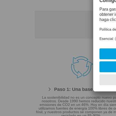
¿Cómo es 

Paso 1: Una base sostenibl
La sostenibilidad no es un concepto nuevo p
nosotros. Desde 1990 hemos reducido nuest
emisiones de CO2 en un 46%. Hoy en día sie
utilizamos fuentes de energía 100% libres de o
fósil, y nuestros productos se componen ya de m
reciclado en un 85-90%.