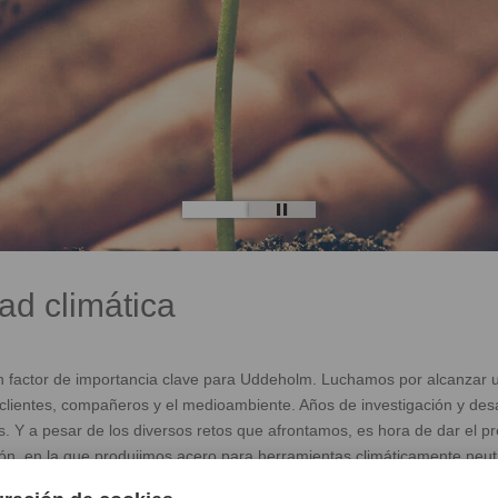
ad climática
n factor de importancia clave para Uddeholm. Luchamos por alcanzar un
clientes, compañeros y el medioambiente. Años de investigación y desa
s. Y a pesar de los diversos retos que afrontamos, es hora de dar el 
, en la que produjimos acero para herramientas climáticamente neutro