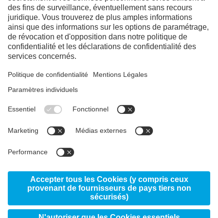
LinkedIn
YouTube
Liens
voestalpine groupe
Vos interlocuteurs
voestalpine AG
voestalpine HPM Suisse SA
Products
Centre de service
Location
Wallisellen
eifeler
© 2026 voestalpine High Performance Metals Suisse
SA