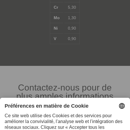
Cr
5,30
Mo
1,30
Ni
0,90
V
0,90
Contactez-nous pour de
plus amples informations
Vos interlocuteurs en Suisse