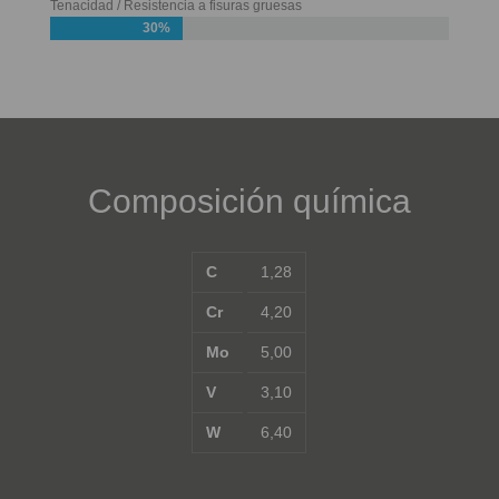
Tenacidad / Resistencia a fisuras gruesas
30%
Composición química
C
1,28
Cr
4,20
Mo
5,00
V
3,10
W
6,40