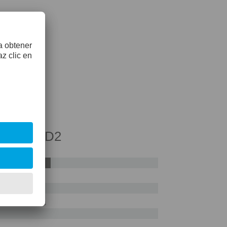
cia AISI D2
55%
ras en los bordes