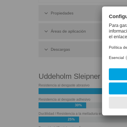
Propiedades
Áreas de aplicación
Descargas
Uddeholm Sleipner
Resistencia al desgaste abrasivo
50%
Resistencia al desgaste adhesivo
30%
Ductilidad / Resistencia a la melladura en los bordes
25%