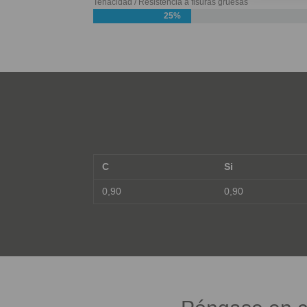
Tenacidad / Resistencia a fisuras gruesas
25%
C
Si
0,90
0,90