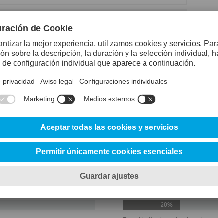
Acero de referen
Resistencia al desgaste abrasivo
Resistencia al desgaste adhesivo
25%
Ductilidad/resistencia a las melladu
20%