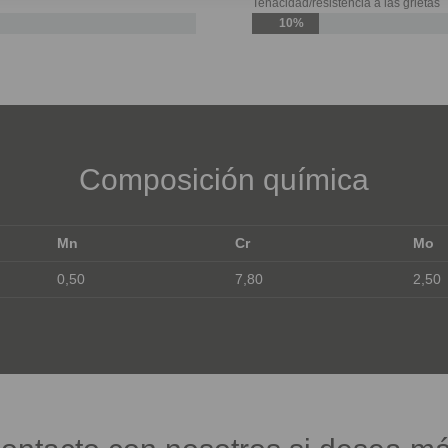
Tenacidad/resistencia a las grietas
10%
Composición química
Mn
Cr
Mo
0,50
7,80
2,50