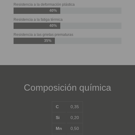
Resistencia a la deformación plástica
40%
Resistencia a la fatiga térmica
40%
Resistencia a las grietas prematuras
35%
Composición química
C
0,35
Si
0,20
Mn
0,50