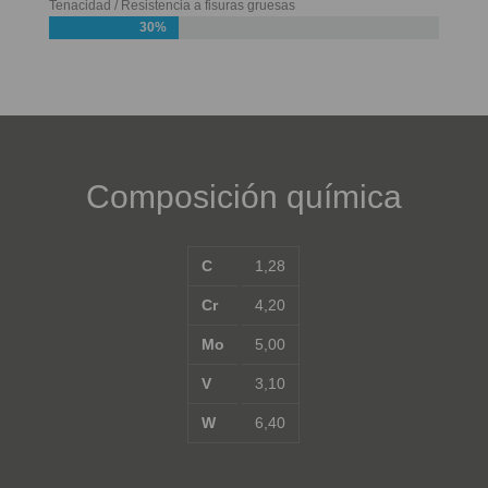
Tenacidad / Resistencia a fisuras gruesas
30%
Composición química
C
1,28
Cr
4,20
Mo
5,00
V
3,10
W
6,40